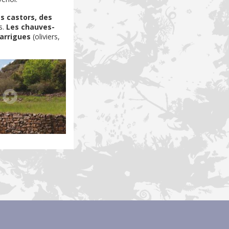
s castors, des
s.
Les chauves-
garrigues
(oliviers,