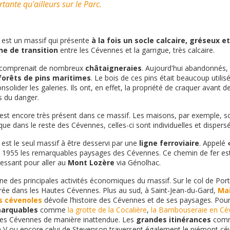
rtante qu'ailleurs sur le Parc.
 est un massif qui présente
à la fois un socle calcaire, gréseux e
ne de transition
entre les Cévennes et la garrigue, très calcaire.
on comprenait de nombreux
châtaigneraies
. Aujourd'hui abandonnés, 
forêts de pins maritimes
. Le bois de ces pins était beaucoup utilis
nsolider les galeries. Ils ont, en effet, la propriété de craquer avant de
s du danger.
est encore très présent dans ce massif. Les maisons, par exemple, 
que dans le reste des Cévennes, celles-ci sont individuelles et dispers
est le seul massif à être desservi par une
ligne ferroviaire
. Appelé
is 1955 les remarquables paysages des Cévennes. Ce chemin de fer e
essant pour aller au
Mont Lozère
via Génolhac.
une des principales activités économiques du massif. Sur le col de Por
trée dans les Hautes Cévennes. Plus au sud, à Saint-Jean-du-Gard,
Mai
s cévenoles
dévoile l’histoire des Cévennes et de ses paysages. Pour 
emarquables
comme
la grotte de la Cocalière
,
la Bambouseraie en Cé
les Cévennes de manière inattendue. Les
grandes itinérances
comme
 V ou encore celui de Stevenson traversent également le piémont cé