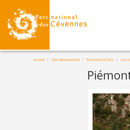
Aller au contenu principal
Fil d'Ariane
Accueil
Des découvertes
Parcourir le Parc
Les c
Piémont