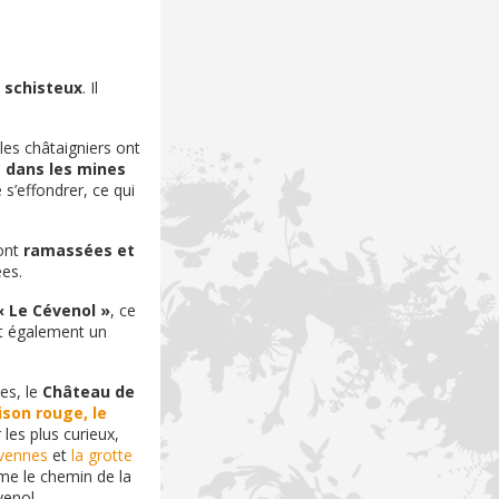
t schisteux
. Il
les châtaigniers ont
é
dans les mines
 s’effondrer, ce qui
sont
ramassées et
ées.
« Le Cévenol »
, ce
st également un
tes, le
Château de
son rouge, le
les plus curieux,
vennes
et
la grotte
 le chemin de la
venol.