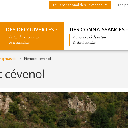
Menu du parc
Les par
Le Parc national des Cévennes
Les p
Thématiques
DES DÉCOUVERTES
DES CONNAISSANCES
Faites de rencontres
Au service de la nature
& d’émotions
& des humains
inq massifs
Piémont cévenol
 cévenol