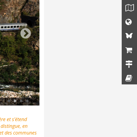
Château de Portes © Émilien Hérault
ère et s’étend
 distingue, en
te et des communes