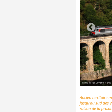
Le train « Le Cévenol » © Pa
Ancien territoire m
jusqu’au sud des v
raison de la proxi