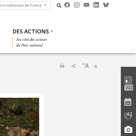
cs nationaux de France
arcs nationaux de France
DES ACTIONS
Au côté des acteurs
du Parc national
+
A
-
A
Barre d'
Imprimer