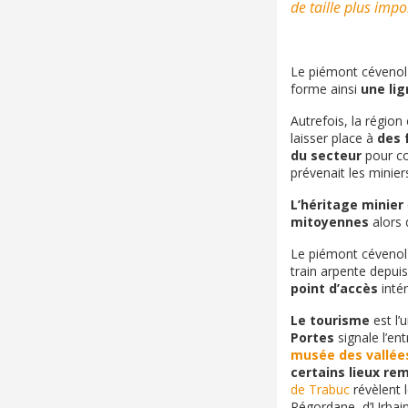
de taille plus impo
Le piémont cévenol
forme ainsi
une lig
Autrefois, la régi
laisser place à
des 
du secteur
pour co
prévenait les minier
L’héritage minier
mitoyennes
alors 
Le piémont cévenol 
train arpente depu
point d’accès
intér
Le tourisme
est l’
Portes
signale l’en
musée des vallée
certains lieux r
de Trabuc
révèlent 
Régordane, d’Urbain