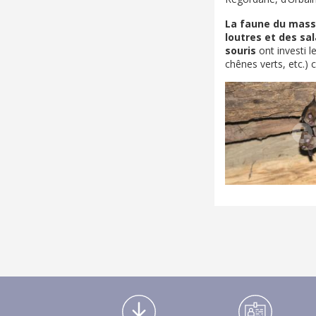
La faune du mass
loutres et des s
souris
ont investi 
chênes verts, etc.) 
Médiathèque Footer