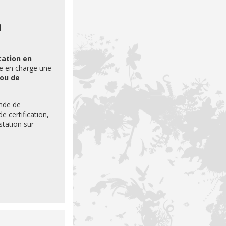
n
ication en
dre en charge une
 ou de
nde de
e certification,
station sur