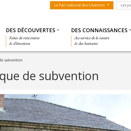
Menu du parc
Les par
Le Parc national des Cévennes
Les p
Thématiques
DES DÉCOUVERTES
DES CONNAISSANCES
Faites de rencontres
Au service de la nature
& d’émotions
& des humains
de subvention
tique de subvention