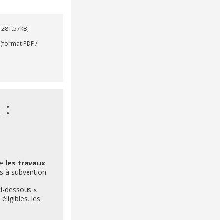
/ 281.57kB)
s
(format PDF /
 :
ue
les travaux
es à subvention.
ci-dessous «
éligibles, les