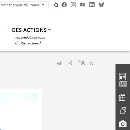
cs nationaux de France
arcs nationaux de France
DES ACTIONS
Au côté des acteurs
du Parc national
+
A
-
A
Barre d'
Imprimer