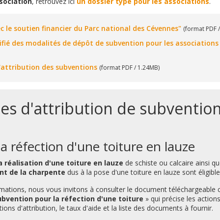
sociation
, retrouvez ici
un dossier type pour les associations
.
c le soutien financier du Parc national des Cévennes"
(format PDF 
fié des modalités de dépôt de subvention pour les association
'attribution des subventions
(format PDF / 1.24MB)
s d'attribution de subvention
la réfection d'une toiture en lauze
a réalisation d'une toiture en lauze
de schiste ou calcaire ainsi q
nt de la charpente
dus à la pose d'une toiture en lauze sont éligibl
rmations, nous vous invitons à consulter le document téléchargeable 
vention pour la réfection d'une toiture
» qui précise les actions 
tions d'attribution, le taux d'aide et la liste des documents à fournir.