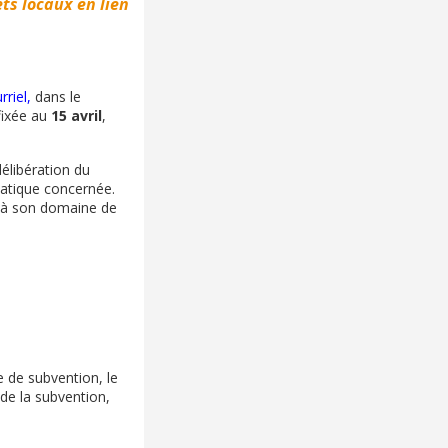
ts locaux en lien
rriel
,
dans le
fixée au
15 avril
,
élibération du
matique concernée.
 à son domaine de
 de subvention, le
 de la subvention,