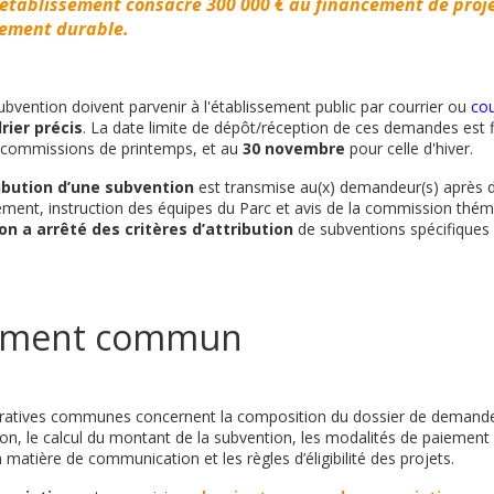
établissement consacre 300 000 € au financement de proje
pement durable.
vention doivent parvenir à l'établissement public
par courrier ou
cou
rier précis
. La date limite de dépôt/réception de ces demandes est 
s commissions de printemps, et au
30 novembre
pour celle d'hiver.
ribution d’une subvention
est transmise au(x) demandeur(s) après d
sement, instruction des équipes du Parc et avis de la commission thé
 a arrêté des critères d’attribution
de subventions spécifiques
ement commun
tratives communes concernent la composition du dossier de demande
tion, le calcul du montant de la subvention, les modalités de paiement
atière de communication et les règles d’éligibilité des projets.