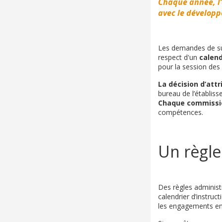
Chaque année, l’
avec le dévelop
Les demandes de sub
respect d'un
calend
pour la session de
La décision d’att
bureau de l’établis
Chaque commission
compétences.
Un règl
Des règles adminis
calendrier d’instruc
les engagements en m