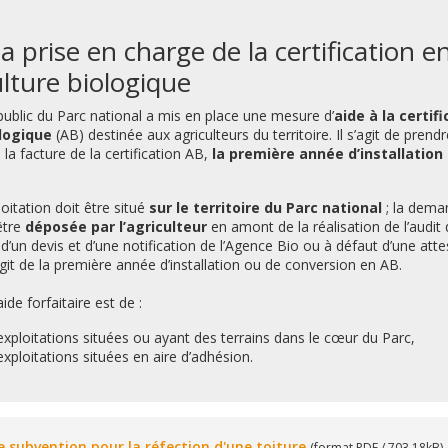
a prise en charge de la certification e
ulture biologique
public du Parc national a mis en place une mesure d’
aide à la certif
ologique
(AB) destinée aux agriculteurs du territoire. Il s’agit de pren
 la facture de la certification AB,
la première année d’installation
loitation doit être situé
sur le territoire du Parc national
; la dema
être
déposée par l’agriculteur
en amont de la réalisation de l’audit d
d’un devis et d’une notification de l’Agence Bio ou à défaut d’une atte
’agit de la première année d’installation ou de conversion en AB.
ide forfaitaire est de :
exploitations situées ou ayant des terrains dans le cœur du Parc,
exploitations situées en aire d’adhésion.
subvention pour la réfection d'une toiture
(format PDF / 703.18kB)