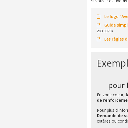
Si vous êtes une
as
Le logo "Ave
Guide simpli
293.33kB)
Les règles d
Exemple
pour 
En zone coeur,
l
de renforceme
Pour plus d'info
Demande de sub
critères ou condi