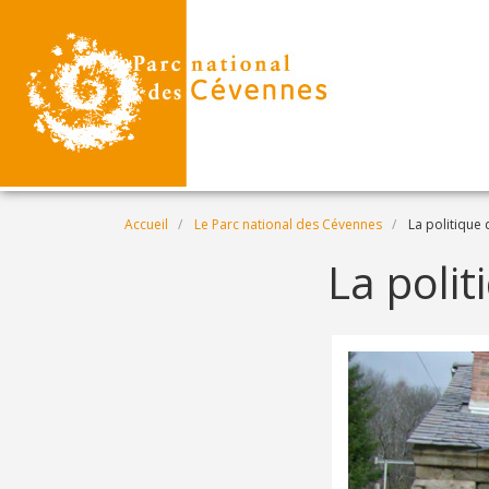
Aller au contenu principal
Fil d'Ariane
Accueil
Le Parc national des Cévennes
La politique 
La poli