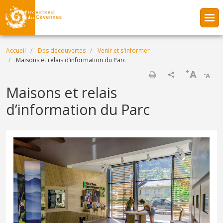
Aller au contenu principal
Fil d'Ariane
Accueil
Des découvertes
Venir et s'informer
Maisons et relais d’information du Parc
+
A
-
A
Imprimer
Maisons et relais
d’information du Parc