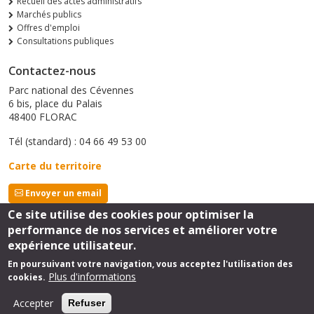
Recueil des actes administratifs
Marchés publics
Offres d'emploi
Consultations publiques
Contactez-nous
Parc national des Cévennes
6 bis, place du Palais
48400 FLORAC
Tél (standard) : 04 66 49 53 00
Carte du territoire
Envoyer un email
Ce site utilise des cookies pour optimiser la
performance de nos services et améliorer votre
Suivez-nous
expérience utilisateur.
En poursuivant votre navigation, vous acceptez l'utilisation des
Plus d'informations
cookies.
Footer
mentions légales
Accepter
Refuser