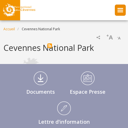
Aller au contenu principal
Fil d'Ariane
Accueil
Cevennes National Park
+
A
-
A
Cevennes National Park
Médiathèque Footer
Documents
Espace Presse
Lettre d'information