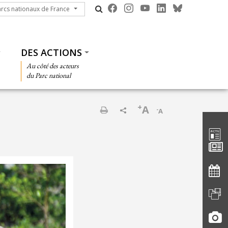
cs nationaux de France
arcs nationaux de France
DES ACTIONS
Au côté des acteurs
du Parc national
+
A
-
A
Barre d'
Imprimer