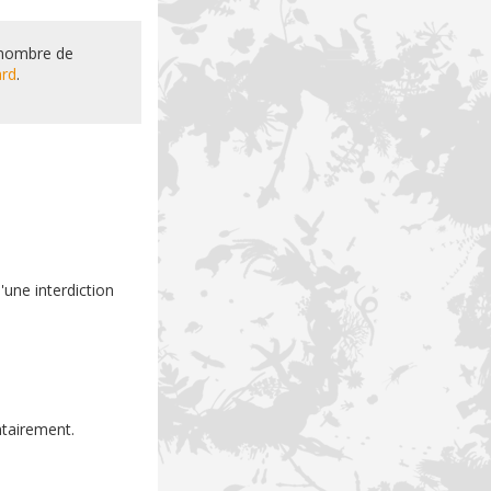
e nombre de
ard
.
d'une interdiction
ntairement.