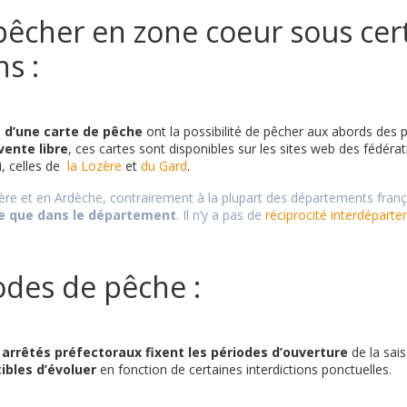
pêcher en zone coeur sous cer
s :
s d’une carte de pêche
ont la possibilité de pêcher aux abords des 
vente libre
, ces cartes sont disponibles sur les sites web des fédéra
i, celles de
la Lozère
et
du Gard
.
re et en Ardèche, contrairement à la plupart des départements frança
le que dans le département
. Il n’y a pas de
réciprocité interdépart
odes de pêche :
 arrêtés préfectoraux fixent les périodes d’ouverture
de la sai
ibles d’évoluer
en fonction de certaines interdictions ponctuelles.