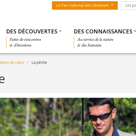
Menu du parc
Les par
Le Parc national des Cévennes
Les p
Thématiques
DES DÉCOUVERTES
DES CONNAISSANCES
Faites de rencontres
Au service de la nature
& d’émotions
& des humains
ation du cœur
La pêche
e