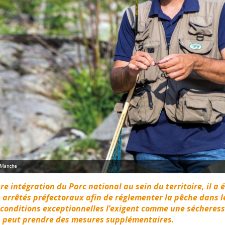
k Manche
e intégration du Parc national au sein du territoire, il a é
s arrêtés préfectoraux afin de réglementer la pêche dans l
s conditions exceptionnelles l’exigent comme une sécheresse
n peut prendre des mesures supplémentaires.