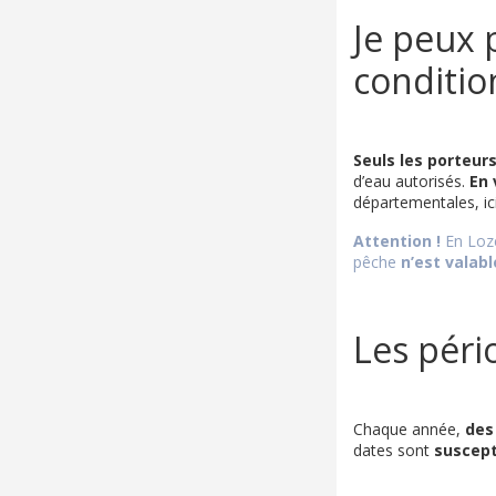
Je peux 
condition
Seuls les porteur
d’eau autorisés.
En 
départementales, ic
Attention !
En Lozè
pêche
n’est valab
Les péri
Chaque année,
des
dates sont
suscept