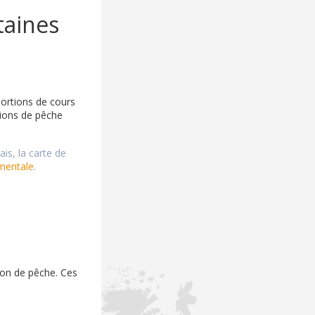
taines
portions de cours
tions de pêche
is, la carte de
ementale
.
son de pêche. Ces