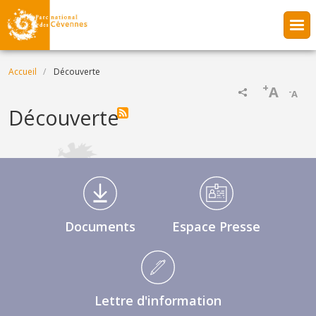
Aller au contenu principal
Fil d'Ariane
Accueil
Découverte
+
A
-
A
Découverte
Médiathèque Footer
Documents
Espace Presse
Lettre d'information