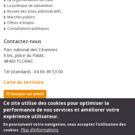
La politique de subvention
Recueil des actes administratifs
Marchés publics
Offres d'emploi
Consultations publiques
Contactez-nous
Parc national des Cévennes
6 bis, place du Palais
48400 FLORAC
Tél (standard) : 04 66 49 53 00
Carte du territoire
Envoyer un email
Ce site utilise des cookies pour optimiser la
performance de nos services et améliorer votre
Suivez-nous
expérience utilisateur.
En poursuivant votre navigation, vous acceptez l'utilisation des
Plus d'informations
cookies.
Footer
mentions légales