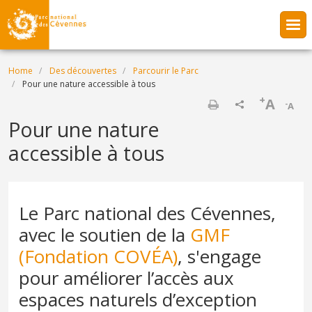
Skip to main content
Breadcrumb
Home
Des découvertes
Parcourir le Parc
Pour une nature accessible à tous
+
A
-
A
Print
Pour une nature
accessible à tous
Le Parc national des Cévennes,
avec le soutien de la
GMF
(Fondation COVÉA)
, s'engage
pour améliorer l’accès aux
espaces naturels d’exception