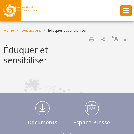
Skip to main content
Breadcrumb
Home
Des actions
Éduquer et sensibiliser
+
A
-
A
Print
Éduquer et
sensibiliser
Médiathèque Footer
Documents
Espace Presse