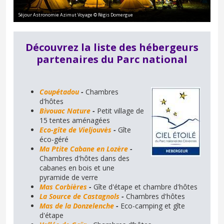
Séjour Astronomie Azimut Voyage © Régis Domergue
Découvrez la liste des hébergeurs
partenaires du Parc national
Coupétadou
-
Chambres
d'hôtes
Bivouac Nature
-
Petit village de
15 tentes aménagées
Eco-gîte de Vieljouvès
-
Gîte
éco-géré
Ma Ptite Cabane en Lozère
-
Chambres d'hôtes dans des
cabanes en bois et une
pyramide de verre
Mas Corbières
-
Gîte d'étape et chambre d'hôtes
La Source de Castagnols
-
Chambres d'hôtes
Mas de la Donzelenche
-
Eco-camping et gîte
d'étape