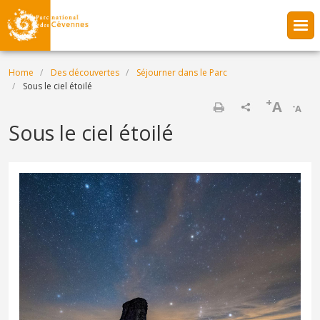
Skip to main content
Breadcrumb
Home
Des découvertes
Séjourner dans le Parc
Sous le ciel étoilé
+
A
-
A
Print
Sous le ciel étoilé