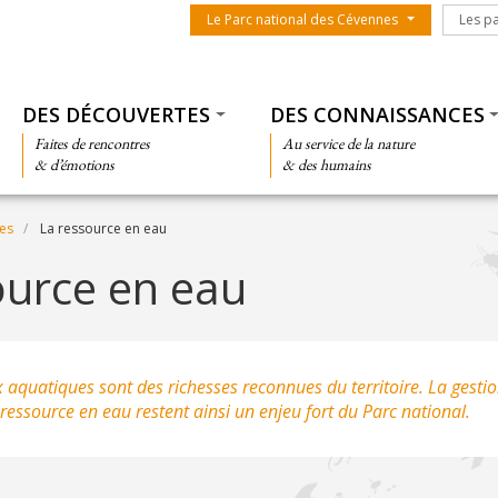
Menu du parc
Les par
Le Parc national des Cévennes
Les p
Thématiques
DES DÉCOUVERTES
DES CONNAISSANCES
Faites de rencontres
Au service de la nature
& d’émotions
& des humains
nes
La ressource en eau
ource en eau
x aquatiques sont des richesses reconnues du territoire. La gestio
 ressource en eau restent ainsi un enjeu fort du Parc national.