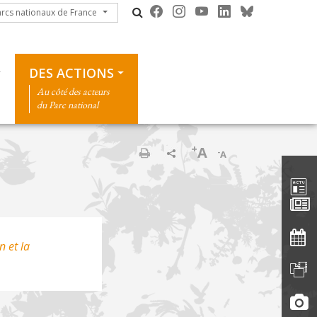
cs nationaux de France
arcs nationaux de France
DES ACTIONS
Au côté des acteurs
du Parc national
+
A
-
A
Barre d'
Print
n et la